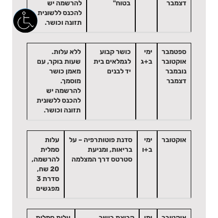
דצמבר
בטוח"
להרשמה יש
להכנס ללשונית
תזונה וכושר.
ספטמבר
ימי
כושר קבוע
ללא עלות.
אוקטובר
ב+ג
לגמלאים בית
שעות בוקר, עם
נובמבר
יד לבנים
מאמן כושר
דצמבר
מוסמך.
להרשמה יש
להכנס ללשונית
תזונה וכושר.
אוקטובר
ימי
סדנת פוטותרפיה – על
עלות
ב+ו
בריאות, ומניעת
סמלית
סטרטס דרך המצלמה
להרשמה,
20 שח,
סדרת 3
מפגשים
אוקטובר
ימי
קבוצת כושר
עלות סמלית