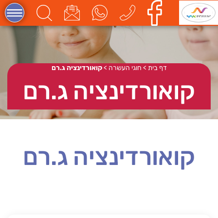
דף בית
>
חוגי העשרה
>
קואורדינציה ג.רם
קואורדינציה ג.רם
קואורדינציה ג.רם