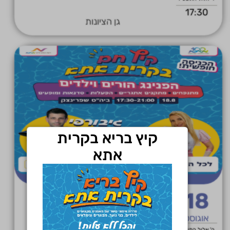
17:30
גן הציונות
קיץ בריא בקרית
אתא
18
קיץ חם-בית ספר שפרינצק
אוגוסט
ה' אלול התשפ"ו