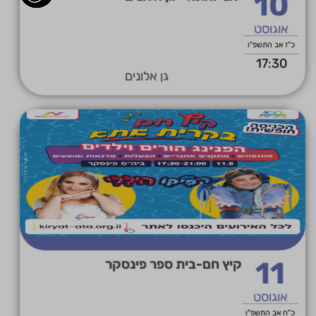
10
אוגוסט
כ"ז אב התשפ"ו
17:30
גן אלונים
11
קיץ חם-בית ספר פינסקר
אוגוסט
כ"ח אב התשפ"ו