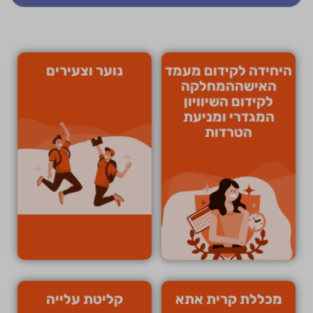
היחידה לקידום מעמד
נוער וצעירים
האישההמחלקה
לקידום השיוויון
המגדרי ומניעת
הטרדות
מכללת קרית אתא
קליטת עלייה