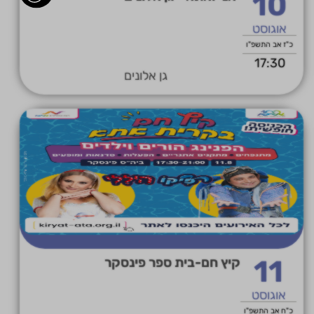
10
אוגוסט
כ"ז אב התשפ"ו
17:30
גן אלונים
11
קיץ חם-בית ספר פינסקר
אוגוסט
כ"ח אב התשפ"ו