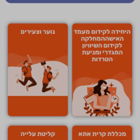
היחידה לקידום מעמד
נוער וצעירים
האישההמחלקה
לקידום השיוויון
המגדרי ומניעת
הטרדות
מכללת קרית אתא
קליטת עלייה