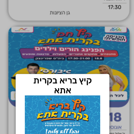
17:30
גן הציונות
קיץ בריא בקרית
אתא
18
קיץ חם-בית ספר שפרינצק
אוגוסט
ה' אלול התשפ"ו