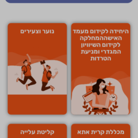
היחידה לקידום מעמד
נוער וצעירים
האישההמחלקה
לקידום השיוויון
המגדרי ומניעת
הטרדות
מכללת קרית אתא
קליטת עלייה