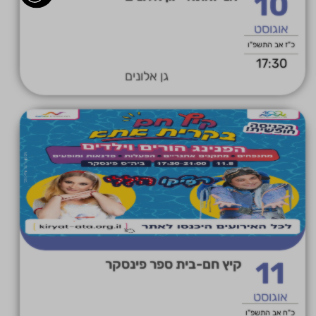
10
אוגוסט
כ"ז אב התשפ"ו
17:30
גן אלונים
11
קיץ חם-בית ספר פינסקר
אוגוסט
כ"ח אב התשפ"ו