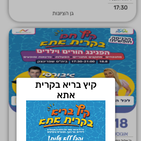
17:30
גן הציונות
קיץ בריא בקרית
אתא
18
קיץ חם-בית ספר שפרינצק
אוגוסט
ה' אלול התשפ"ו